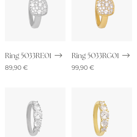
Ring 5033RE01
Ring 5033RG01
89,90
€
99,90
€