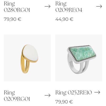
Ring
Ring
0280RG01
0209RE04
79,90
€
44,90
€
Ring
Ring 0252RE10
0209RG01
79,90
€