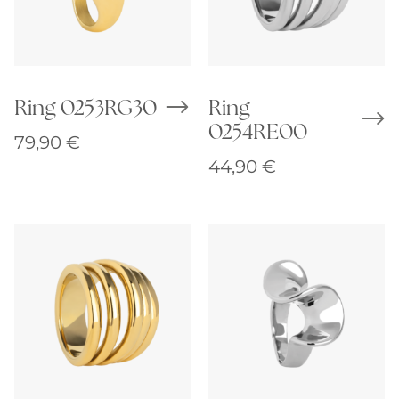
Ring 0253RG30
Ring
0254RE00
79,90
€
44,90
€