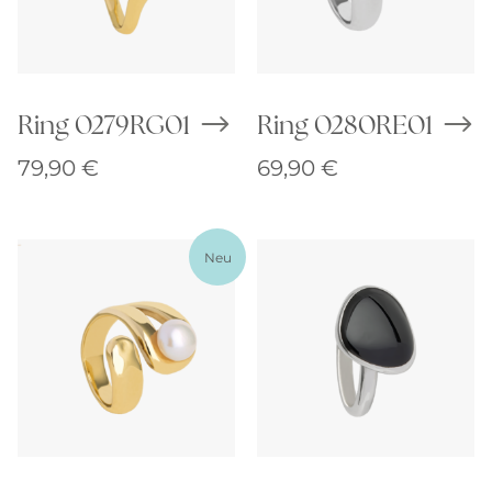
Ring 0279RG01
Ring 0280RE01
79,90
€
69,90
€
Neu