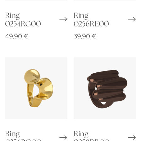
Ring
Ring
0254RG00
0256RE00
49,90
€
39,90
€
Ring
Ring