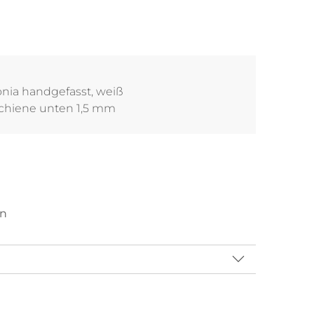
nia handgefasst, weiß
schiene unten 1,5 mm
en