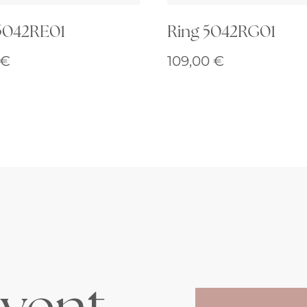
5042RE01
Ring 5042RG01
€
109,00
€
vent