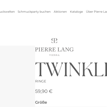
uckwelten
Schmuckparty buchen
Aktionen
Kataloge
Über Pierre L
Live Schmuckevent
Alle Aktionen
Online Schmuckevent
Setangebote
Highlights
Ringe
Vorteile als Gastgeberin
Inspirationen
Alle anzeigen
Kataloge
Schmuckpflege
TWINKL
Armschmuck
Halsschmuck
Armbänder
Ketten
RINGE
Armreifen
Seidenbänder
59,90
€
Uhren
Collier
Fußkettchen
Reifen
Größe
Alle anzeigen
Alle anzeigen