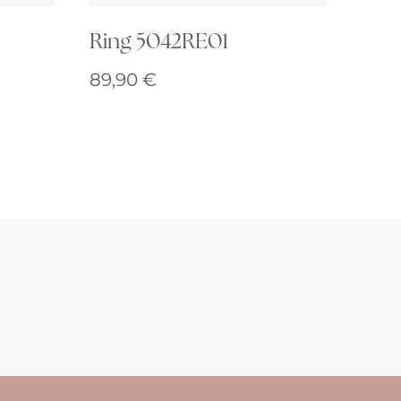
Ring 5042RE01
89,90
€