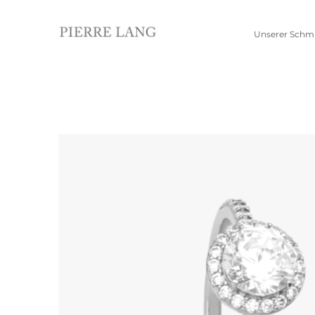
Unserer Schm
Schmuckwelten
Kollektionen
Pierre Lang entdecken
Neue Kollektion
Alle Produkte
Jubiläumskollektion
Edelsteinkollektion
Ohrschmuck
Anhänger
Creolen
Kettenanhänger
Einhänger
Beads
Ohrhänger
Alle anzeigen
Ohrringe
Ohrstecker