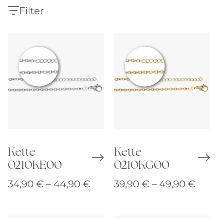
Filter
Kette
Kette
0210KE00
0210KG00
Preisspanne:
Prei
34,90
€
–
44,90
€
39,90
€
–
49,90
€
34,90 €
39,9
bis
bis