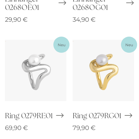
0268OE01
0268OG01
29,90
€
34,90
€
Neu
Neu
Ring 0279RE01
Ring 0279RG01
69,90
€
79,90
€