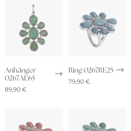
Anhänger
Ring 0267RE25
0267AE65
79,90
€
89,90
€