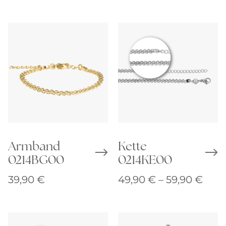
39,90 €
bis
49,90 €
Armband
Kette
0214BG00
0214KE00
Prei
39,90
€
49,90
€
–
59,90
€
49,9
bis
59,9