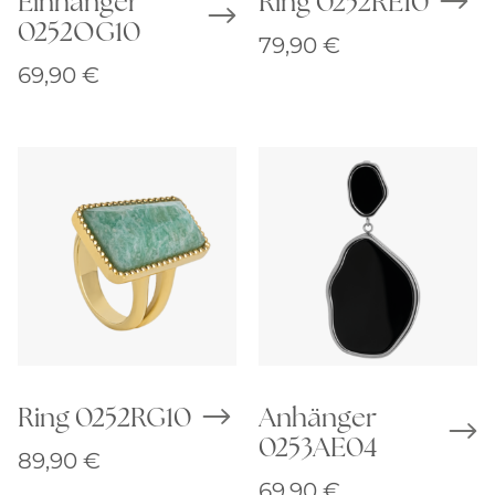
Einhänger
Ring 0252RE10
0252OG10
79,90
€
69,90
€
Ring 0252RG10
Anhänger
0253AE04
89,90
€
69,90
€