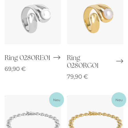
Ring 0280RE01
Ring
0280RG01
69,90
€
79,90
€
Neu
Neu