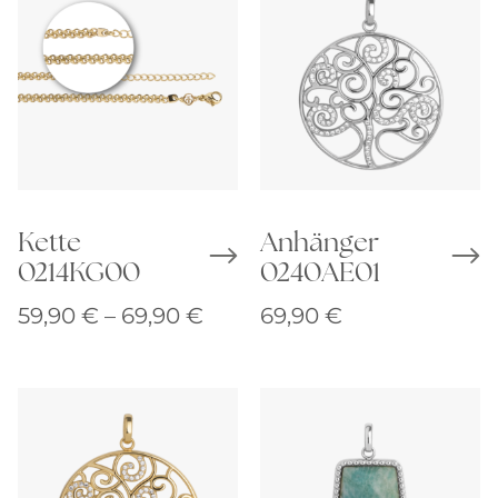
Kette
Anhänger
0214KG00
0240AE01
Preisspanne:
59,90
€
–
69,90
€
69,90
€
59,90 €
bis
69,90 €