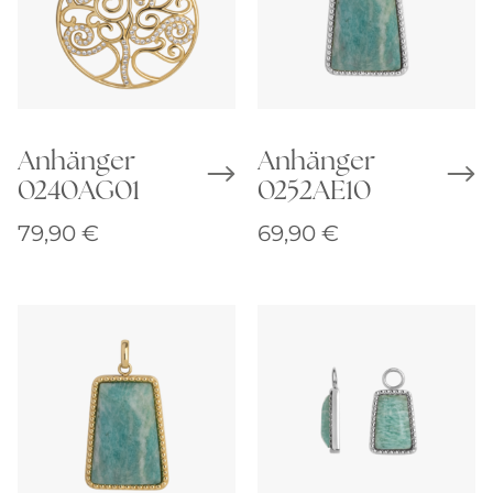
Anhänger
Anhänger
0240AG01
0252AE10
79,90
€
69,90
€