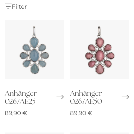
Filter
Anhänger
Anhänger
0267AE25
0267AE50
89,90
€
89,90
€