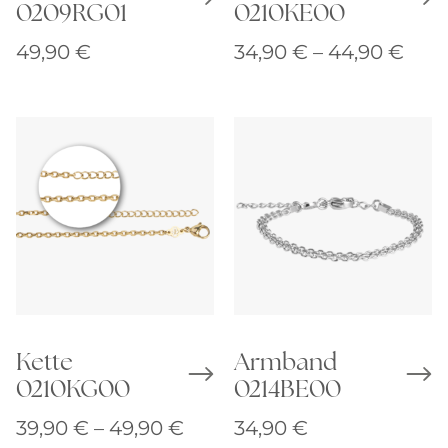
0209RG01
0210KE00
Prei
49,90
€
34,90
€
–
44,90
€
34,9
bis
44,9
Kette
Armband
0210KG00
0214BE00
Preisspanne:
39,90
€
–
49,90
€
34,90
€