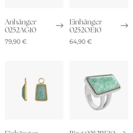
Anhänger
Einhänger
0252AG10
0252OE10
79,90
€
64,90
€