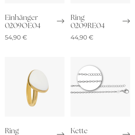
Einhänger
Ring
0209OE04
0209RE04
54,90
€
44,90
€
Ring
Kette