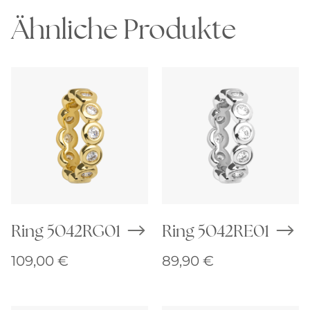
Ähnliche Produkte
Ring 5042RG01
Ring 5042RE01
109,00
€
89,90
€