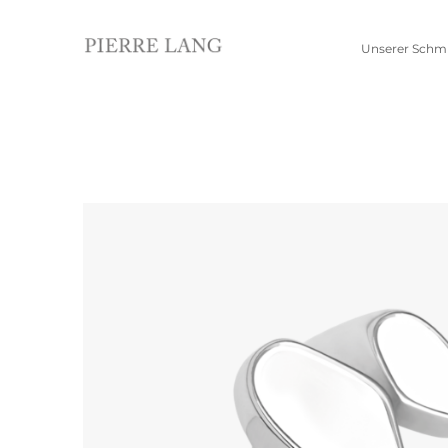
Unserer Schm
Schmuckwelten
Kollektionen
Pierre Lang entdecken
Neue Kollektion
Alle Produkte
Jubiläumskollektion
Edelsteinkollektion
Ohrschmuck
Anhänger
Creolen
Kettenanhänger
Einhänger
Beads
Ohrhänger
Alle anzeigen
Ohrringe
Ohrstecker