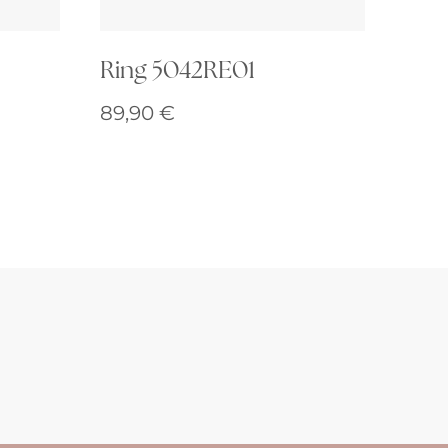
Ring 5042RE01
89,90
€