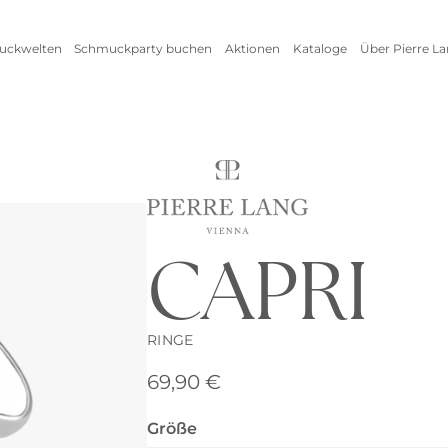
uckwelten
Schmuckparty buchen
Aktionen
Kataloge
Über Pierre L
Live Schmuckevent
Alle Aktionen
Online Schmuckevent
Setangebote
Highlights
Ringe
Vorteile als Gastgeberin
Inspirationen
Alle anzeigen
Kataloge
Schmuckpflege
CAPRI
Armschmuck
Halsschmuck
Armbänder
Ketten
RINGE
Armreifen
Seidenbänder
69,90
€
Uhren
Collier
Fußkettchen
Reifen
Größe
Alle anzeigen
Alle anzeigen