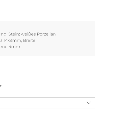
g, Stein: weißes Porzellan
 ca.14x9mm, Breite
hiene 4mm
en