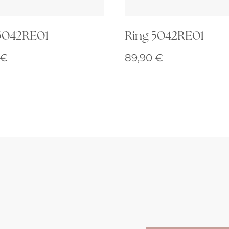
5042RE01
Ring 5042RE01
€
89,90
€