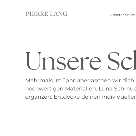
Unserer Schm
Unsere Sc
Schmuckwelten
Kollektionen
Pierre Lang entdecken
Neue Kollektion
Alle Produkte
Jubiläumskollektion
Edelsteinkollektion
Mehrmals im Jahr überraschen wir dich 
hochwertigen Materialien. Luna Schmuc
Ohrschmuck
Anhänger
ergänzen. Entdecke deinen individuellen
Creolen
Kettenanhänger
Einhänger
Beads
Ohrhänger
Alle anzeigen
Ohrringe
Ohrstecker