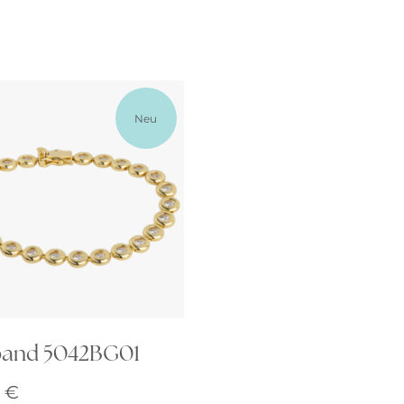
Neu
and 5042BG01
0
€