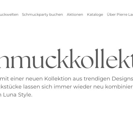
uckwelten
Schmuckparty buchen
Aktionen
Kataloge
Über Pierre L
Live Schmuckevent
Alle Aktionen
Online Schmuckevent
Setangebote
hmuckkollek
Highlights
Ringe
Vorteile als Gastgeberin
Inspirationen
Alle anzeigen
Kataloge
Schmuckpflege
mit einer neuen Kollektion aus trendigen Design
kstücke lassen sich immer wieder neu kombinie
Armschmuck
Halsschmuck
 Luna Style.
Armbänder
Ketten
Armreifen
Seidenbänder
Uhren
Collier
Fußkettchen
Reifen
Alle anzeigen
Alle anzeigen