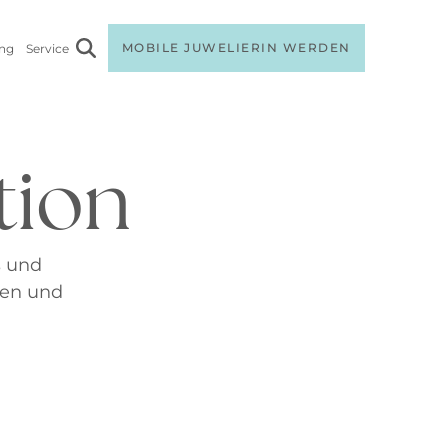
MOBILE JUWELIERIN WERDEN
ang
Service
tion
s und
ren und