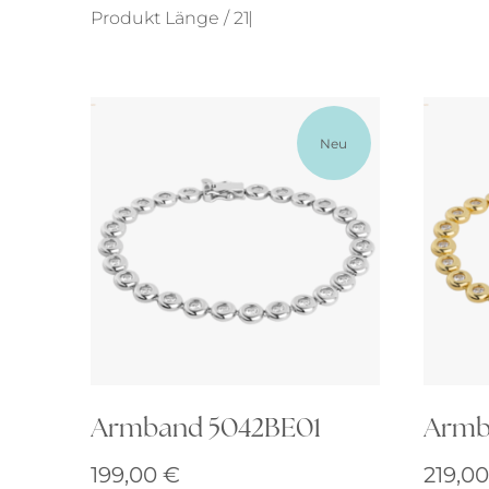
Produkt Länge / 21
Alle anzeigen
Neu
Armband 5042BE01
Armb
199,00
€
219,0