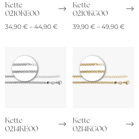
Kette
Kette
0210KE00
0210KG00
Preisspanne:
Prei
34,90
€
–
44,90
€
39,90
€
–
49,90
€
34,90 €
39,9
bis
bis
44,90 €
49,9
Kette
Kette
0214KE00
0214KG00