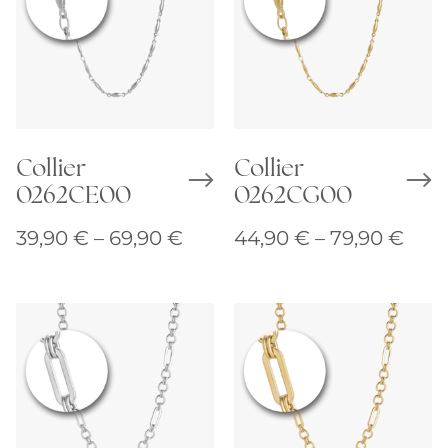
Collier
Collier
0262CE00
0262CG00
Preisspanne:
Prei
39,90
€
–
69,90
€
44,90
€
–
79,90
€
39,90 €
44,9
bis
bis
69,90 €
79,9