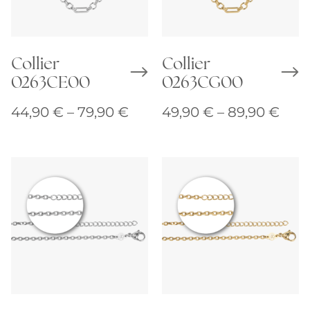
Collier
Collier
0263CE00
0263CG00
Preisspanne:
Prei
44,90
€
–
79,90
€
49,90
€
–
89,90
€
44,90 €
49,9
bis
bis
79,90 €
89,9