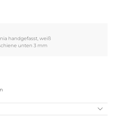
nia handgefasst, weiß
gschiene unten 3 mm
en