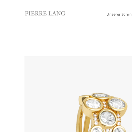
Unserer Schm
Schmuckwelten
Kollektionen
Pierre Lang entdecken
Neue Kollektion
Alle Produkte
Jubiläumskollektion
Edelsteinkollektion
Ohrschmuck
Anhänger
Creolen
Kettenanhänger
Einhänger
Beads
Ohrhänger
Alle anzeigen
Ohrringe
Ohrstecker