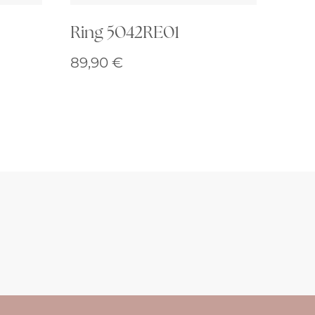
Ring 5042RE01
89,90
€