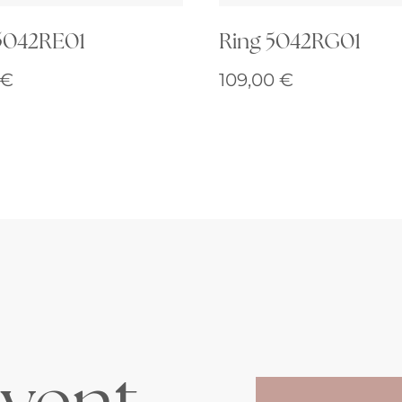
5042RE01
Ring 5042RG01
€
109,00
€
vent