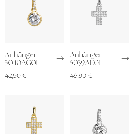
Anhänger
Anhänger
5040AG01
5039AE01
42,90
€
49,90
€