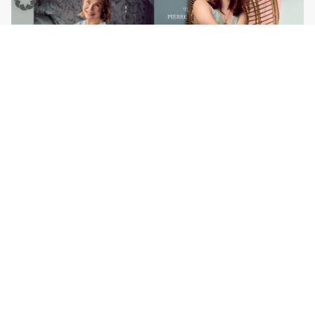
ONLINE DURCHBLÄTTERN
Unser aktueller Katalog
Entdecke online unseren Katalog der aktuellen
Kollektion und lass dich von wunderbaren